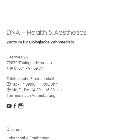
DNA – Health & Aesthetics
Zentrum für Biologische Zahnmedizin
Heerweg 26
72070 Tübingen-Hirschau
+49 07071 - 97 59 77
Telefonische Erreichbarkeit

Mo - Fr 09:00 – 11:00 Uhr

Mo, Di, Do 14:30 – 16:30 Uhr
Termine nach Vereinbarung



Über uns
Lebensstil & Ernährungn