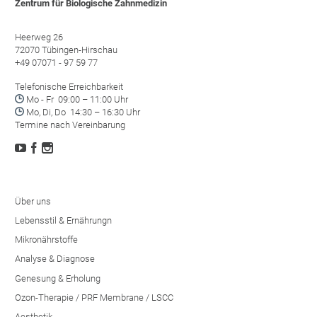
Zentrum für Biologische Zahnmedizin
Heerweg 26
72070 Tübingen-Hirschau
+49 07071 - 97 59 77
Telefonische Erreichbarkeit

Mo - Fr 09:00 – 11:00 Uhr

Mo, Di, Do 14:30 – 16:30 Uhr
Termine nach Vereinbarung



Über uns
Lebensstil & Ernährungn
Mikronährstoffe
Analyse & Diagnose
Genesung & Erholung
Ozon-Therapie / PRF Membrane / LSCC
Aesthetik