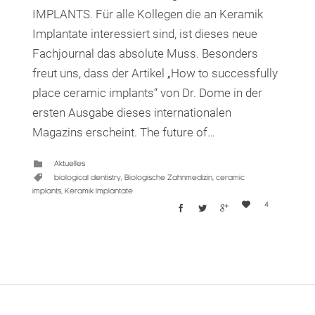
IMPLANTS. Für alle Kollegen die an Keramik
Implantate interessiert sind, ist dieses neue
Fachjournal das absolute Muss. Besonders
freut uns, dass der Artikel „How to successfully
place ceramic implants“ von Dr. Dome in der
ersten Ausgabe dieses internationalen
Magazins erscheint. The future of…
CATEGORY
Aktuelles

CATEGORY
biological dentistry
,
Biologische Zahnmedizin
,
ceramic

implants
,
Keramik Implantate
Love
4




it