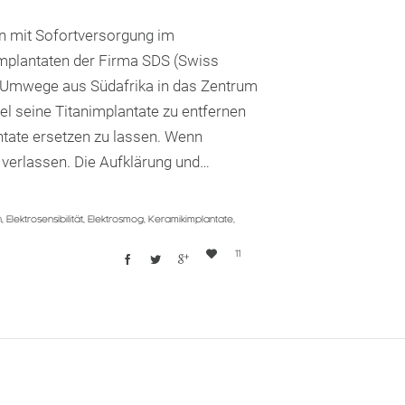
on mit Sofortversorgung im
nimplantaten der Firma SDS (Swiss
r Umwege aus Südafrika in das Zentrum
el seine Titanimplantate zu entfernen
ntate ersetzen zu lassen. Wenn
t verlassen. Die Aufklärung und…
n
,
Elektrosensibilität
,
Elektrosmog
,
Keramikimplantate
,
Love
11




it