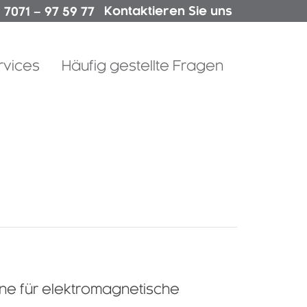
Kontaktieren Sie uns
 7071 – 97 59 77
Skip
rvices
Häufig gestellte Fragen
to
content
nne für elektromagnetische