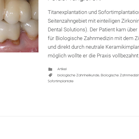
Titanexplantation und Sofortimplantati
Seitenzahngebiet mit einteiligen Zirko
Dental Solutions). Der Patient kam übe
für Biologische Zahnmedizin mit dem Zi
und direkt durch neutrale Keramikimpla
möglich wollte er die Praxis vollbezahn
CATEGORY
Artikel

CATEGORY
biologische Zahnheilkunde
,
Biologische Zahnmedizi

Sofortimplantate